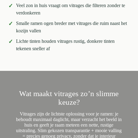
✓
Veel zon in huis vraagt om vitrages die filteren zonder te
verdonkeren
✓
Smalle ramen ogen breder met vitrages die ruim naast het
kozijn vallen
✓
Lichte tinten houden vitrages rustig, donkere tinten
tekenen sneller af
Wat maakt vitrages zo’n slimme
keuze?
Vitrages zijn de lichtste oplossing voor je ramen: je
behoudt maximaal daglicht, maar verzacht het beeld in
huis en geeft je raam meteen een nette, rustige
uitstraling. Slim gekozen transparantie + mooie valling
= precies genoeg privacy, zonder dat je interieur