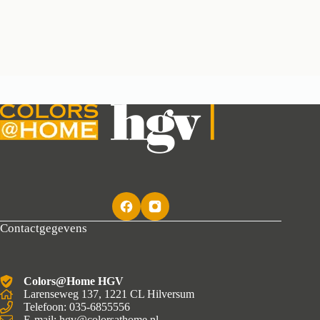
Contactgegevens
Colors@Home HGV
Larenseweg 137, 1221 CL Hilversum
Telefoon: 035-6855556
E-mail: hgv@colorsathome.nl