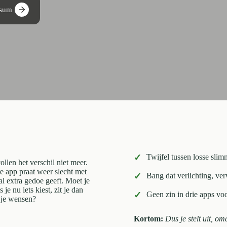
rsum
✓
Twijfel tussen losse sl
llen het verschil niet meer.
re app praat weer slecht met
✓
Bang dat verlichting, ve
al extra gedoe geeft. Moet je
e nu iets kiest, zit je dan
✓
Geen zin in drie apps voo
n je wensen?
Kortom:
Dus je stelt uit, om