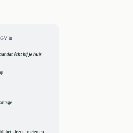
HGV in
at dat écht bij je huis
jl
montage
 bij het kiezen, meten en