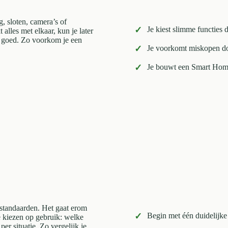
, sloten, camera’s of
✓
Je kiest slimme functies 
 alles met elkaar, kun je later
is goed. Zo voorkom je een
✓
Je voorkomt miskopen door
✓
Je bouwt een Smart Home 
n standaarden. Het gaat erom
✓
Begin met één duidelijke
e kiezen op gebruik: welke
er situatie. Zo vergelijk je