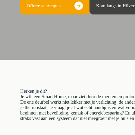
Offerte aanvragen
Kom langs in Hilve
Herken je dit?
Je wilt een Smart Home, maar ziet door de merken en protoco
De ene deurbel werkt niet lekker met je verlichting, de ande
je thermostaat. Je vraagt je af wat echt handig is en wat voor
beginnen met beveiliging, gemak of energiebesparing? En als j
straks vast aan een systeem dat niet meegroeit met je huis e