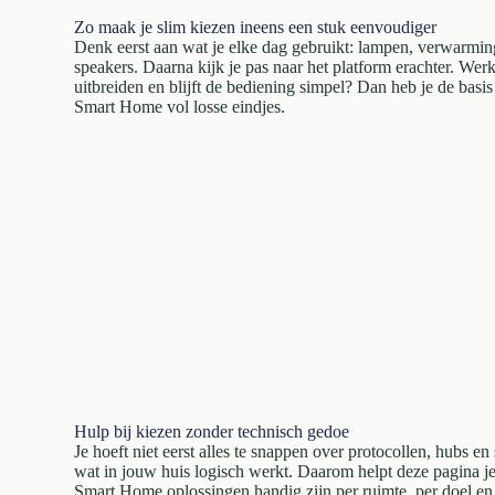
Zo maak je slim kiezen ineens een stuk eenvoudiger
Denk eerst aan wat je elke dag gebruikt: lampen, verwarming
speakers. Daarna kijk je pas naar het platform erachter. Werkt
uitbreiden en blijft de bediening simpel? Dan heb je de bas
Smart Home vol losse eindjes.
Hulp bij kiezen zonder technisch gedoe
Je hoeft niet eerst alles te snappen over protocollen, hubs e
wat in jouw huis logisch werkt. Daarom helpt deze pagina j
Smart Home oplossingen handig zijn per ruimte, per doel en p