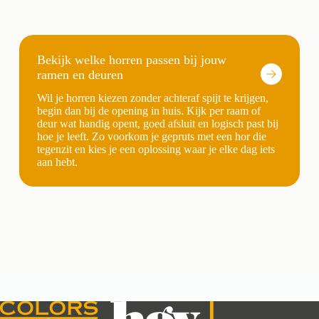
Bekijk welke horren passen bij jouw
ramen en deuren
Wil je horren kiezen zonder achteraf spijt te krijgen,
begin dan bij de opening in huis. Kijk per raam of
deur wat handig opent, goed afsluit en logisch past bij
hoe je leeft. Zo voorkom je gepruts met een hor die
tegenzit en kies je een oplossing waar je elke dag iets
aan hebt.