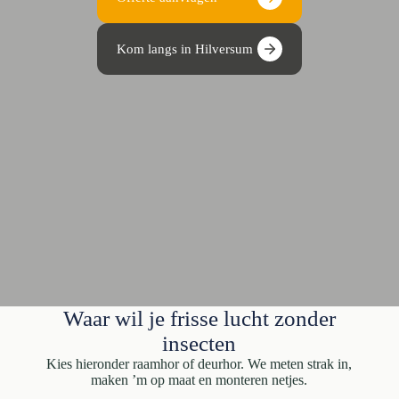
Kom langs in Hilversum
Waar wil je frisse lucht zonder
insecten
Kies hieronder raamhor of deurhor. We meten strak in,
maken ’m op maat en monteren netjes.