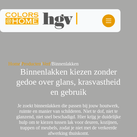
Ga
naar
de
inhoud
Home
/
Producten
/
Verf
/
Binnenlakken
Binnenlakken kiezen zonder
gedoe over glans, krasvastheid
en gebruik
Je zoekt binnenlakken die passen bij jouw houtwerk,
ruimte en manier van schilderen. Niet te dof, niet te
glanzend, niet snel beschadigd. Hier krijg je duidelijke
hulp om te kiezen tussen lak voor deuren, kozijnen,
trappen of meubels, zodat je niet met de verkeerde
afwerking thuiskomt.