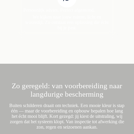
Persoonlijk advies. Perfect afgestemd.
We kijken naar jouw ruimte, licht en
woonstijl. Zo ontstaat een oplossing die écht
bij je past.
Zo geregeld: van voorbereiding naar
langdurige bescherming
Buiten schilderen draait om techniek. Een mooie kleur is stap
één — maar de voorbereiding en opbouw bepalen hoe lang
het écht mooi blijft. Kort gezegd: jij kiest de uitstraling, wij
zorgen dat het systeem klopt. Van inspectie tot afwerking die
zon, regen en seizoenen aankan.