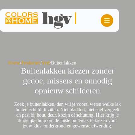
Ga
naar
de
inhoud
Home
/
Producten
/
Verf
/
Buitenlakken
Buitenlakken kiezen zonder
gedoe, missers en onnodig
opnieuw schilderen
Zoek je buitenlakken, dan wil je vooral weten welke lak
buiten echt blijft zitten. Niet bladdert, niet snel vergeelt
en past bij hout, deur, kozijn of schutting. Hier krijg je
duidelijke hulp om de juiste buitenlak te kiezen voor
jouw klus, ondergrond en gewenste afwerking.