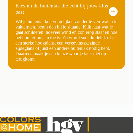
Kies nu de buitenlak die echt bij jouw klus
past
Wil je buitenlakken vergelijken zonder te verdwalen in
vaktermen, begin dan bij je situatie. Kijk naar wat je
gaat schilderen, hoeveel wind en zon erop staat en hoe
het hout er nu aan toe is. Zo wordt snel duidelijk of je
een sterke hoogglans, een vergevingsgezinde
zijdeglans of juist een andere buitenlak nodig hebt.
Daarmee maak je een keuze waar je later niet op
terugkomt.