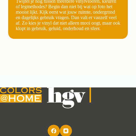
Twijfel je nog tussen meerdere vinylvloeren, kleuren
of legmethodes? Begin dan niet bij wat op foto het
mooist lijkt. Kijk eerst wat jouw ruimte, ondergrond
en dagelijks gebruik vragen. Dan valt er vanzelf veel
af. Zo kies je vinyl dat niet alleen mooi oogt, maar ook
klopt in gebruik, geluid, onderhoud en sfeer.